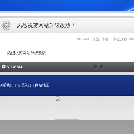
热烈祝贺网站升级改版！
2012/4/9 来源: 作者： 浏览次数
198
热烈祝贺网站升级改版！
联系我们
|
管理入口
|
网站地图